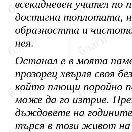
всекидневен учител по п
достигна топлотата, 
образността и чистота
нея.
Останал е в моята пам
прозорец хвърля своя бе
който плющи поройно п
може да го изтрие. Пре
дъждовете на годините 
търся в този живот на