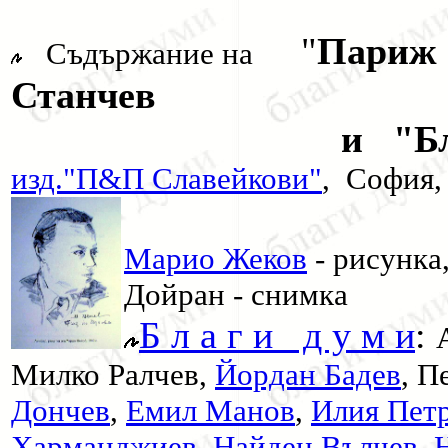
"
Париж 
Съдържание на
Станчев
и "Благи думи 
изд."П&П Славейкови"
, София,
Марио Жеков
- рисунка
Дойран - снимка
Б л а г и д у м и
:
Милко Ралчев,
Йордан Бадев
, П
Дончев
,
Емил Манов
,
Илия Пет
Харманджиев
,
Найден.Вълчев
,