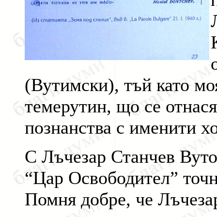
(Вутимски), тъй като м
темерутин, що се отнася
познанства с именити хо
С Лъчезар Станчев Вуто
“Цар Освободител” точн
Помня добре, че Лъчеза