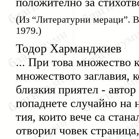
положително за стихотво
(Из “Литературни мераци”. В
1979.)
Тодор Харманджиев
... При това множество к
множеството заглавия, к
близкия приятел - автор
попаднете случайно на н
тия, които вече са стан
отворил човек страница,