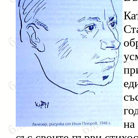
Ка
Ст
об
ус
пр
ед
съ
го
на
със своите първи стихос