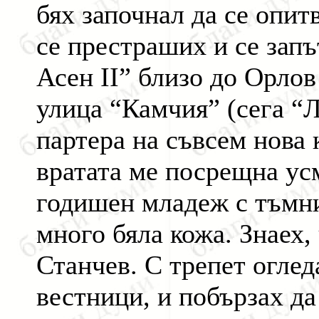
бях започнал да се опит
се престраших и се зап
Асен II” близо до Орлов
улица “Камчия” (сега “
партера на съвсем нова
вратата ме посрещна ус
годишен младеж с тъмни
много бяла кожа. Знаех,
Станчев. С трепет оглед
вестници, и побързах д