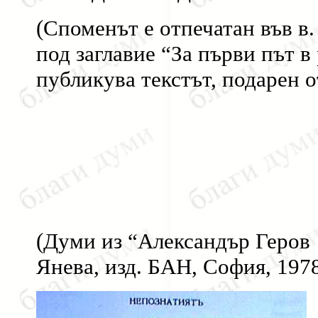
(Споменът е отпечатан във в.
под заглавие “За първи път в
публикува текстът, подарен о
(Думи из “Александър Геров ­
Янева, изд. БАН, София, 1978,