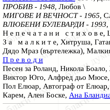
ПРОБИВ - 1948,
Любов \
МИГОВЕ И ВЕЧНОСТ - 1965,
С
ВЛЮБЕНИ БУЛЕВАРДИ - 1993
Н е п е ч а т а н и с т и х о в е
З а м а л к и т е, Хитруша, Гат
Дядо Мраз (въртележка), Малкия
П р е в о д и
Песен за Роланд, Никола Боало,
Виктор Юго, Алфред дьо Мюсе, 
Пол Елюар, Автограф от Елюар,
Карем, Ален Боске,
Ана Бланди