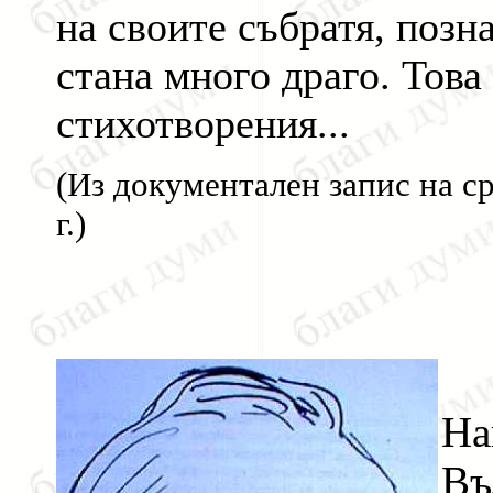
на своите събратя, позн
стана много драго. Това
стихотворения...
(Из документален запис на 
г.)
На
Въ