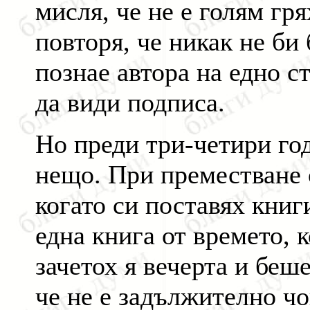
мисля, че не е голям гря
повторя, че никак не би
познае автора на едно ст
да види подписа.
Но преди три-четири го
нещо. При преместване о
когато си поставях книг
една книга от времето, к
зачетох я вечерта и беш
че не е задължително чо