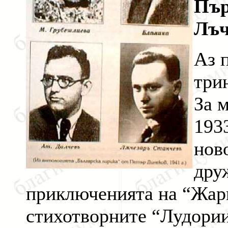
Пър
Лъч
Аз 
три
За 
193
нов
дру
приключенията на “Жари
стихотворните “Лудории