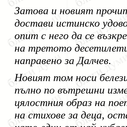
Затова и новият прочит
достави истинско удово
опит с него да се възкр
на третото десетилети
направено за Далчев.
Новият том носи белези
пълно по вътрешни изм
цялостния образ на пое
на стихове за деца, ос