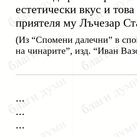
естетически вкус и това
приятеля му Лъчезар Ста
(Из “Спомени далечни” в сп
на чинарите”, изд. “Иван Ваз
...
...
...