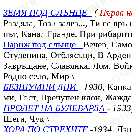
ЗЕМЯ ПОД СЛЪНЦЕ
(
Първа н
Раздяла, Този залез..., Ти се връщ
път, Канал Гранде, При рибарит
Париж под слънце
Вечер, Само
Студенина, Отблясъци, В Арден
Завръщане, Славянка, Лом, Войн
Родно село, Мир \
БЕЗШУМНИ ДНИ
- 1930,
Капка
ми, Гост, Пречупен клон, Жажда
ПРОЛЕТ НА БУЛЕВАРДА
- 1933
Шега, Чук \
ХОРА ПО СТРЕХИТЕ
-1934,
Дзи