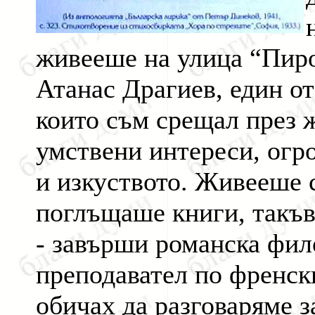
живееше на улица “Пирот
Атанас Драгиев, един от
които съм срещал през 
умствени интереси, огр
и изкуството. Живееше с
поглъщаше книги, такъв
- завърши романска фил
преподавател по френски
обичах да разговаряме з