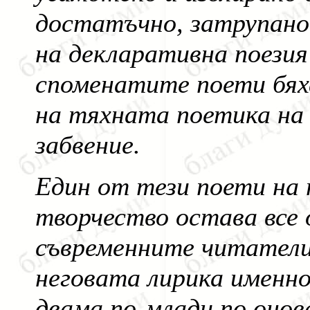
достатъчно, затрупано
на декларативна поезия
споменатите поети бях
на тяхната поетика на
забвение.
Един от тези поети на
творчество остава все
съвременните читатели,
неговата лирика именно 
двама по-млади по онов