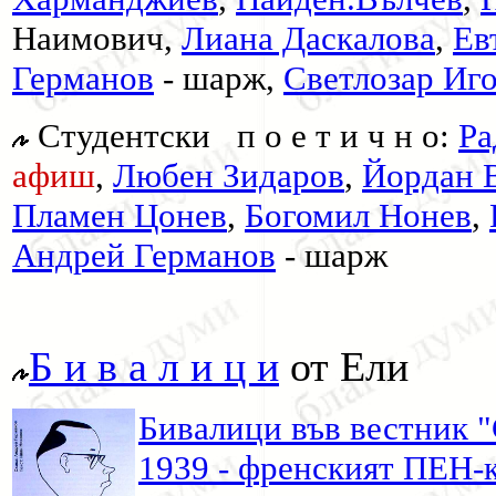
Наимович,
Лиана Даскалова
,
Ев
Германов
- шарж
,
Светлозар Иг
Студентски п о е т и ч н о:
Ра
афиш
,
Любен Зидаров
,
Йордан 
Пламен Цонев
,
Богомил Нонев
,
Андрей Германов
- шарж
Б и в а л и ц и
от Ели
Бивалици във вестник "
1939 - френският ПЕН-