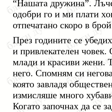
“Нашата дружина”. Лъче
одобри го и ми плати х
отпечатано скоро в брой
През годините се убеди
и привлекателен човек. 
млади и красиви жени. Т
него. Спомням си негова
която завладя обществе
измисляше много хубави
Когато започнах да се з