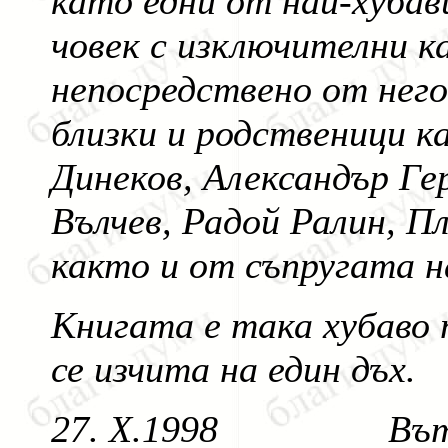
като едни от най-хубав
човек с изключителни к
непосредствено от него
близки и родственици к
Динеков, Александър Ге
Вълчев, Радой Ралин, Пл
както и от съпругата н
Книгата е така хубаво 
се изчита на един дъх.
27. Х.1998 Вътьо