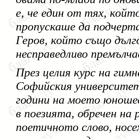
е, че един от тях, койт
пропускаше да подчерт
Геров, който също дъл
несправедливо премълча
През целия курс на гим
Софийския университет
години на моето юноше
в поезията, обречен на
поетичното слово, носе