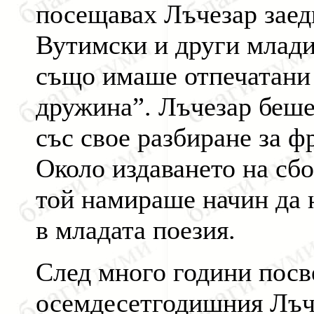
посещавах Лъчезар заед
Вутимски и други млади
също имаше отпечатани 
дружина”. Лъчезар беше
със свое разбиране за ф
Около издаването на сб
той намираше начин да 
в младата поезия.
След много години посв
осемдесетгодишния Лъч