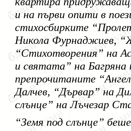
квартира придружаващи
и на първи опити в поез
стихосбирките “Пролет
Никола Фурнаджиев, “
“Стихотворения” на Ас
и святата” на Багряна 
препрочитаните “Анге
Далчев, “Дървар” на Д
слънце” на Лъчезар Ста
“Земя под слънце” беше