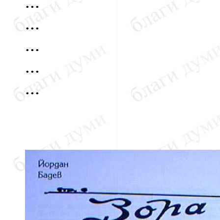
...
...
...
...
...