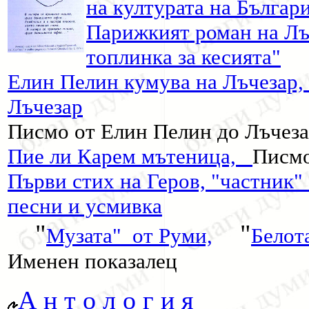
на културата на Българ
Парижкият роман на Л
топлинка за кесията"
Елин Пелин кумува на Лъчеза
Лъчезар
Писмо от Елин Пелин до Лъчез
Пие ли Карем мътеница,
Писмо
Първи стих на Геров, "частник"
песни и усмивка
"
"
Музата" от Руми,
Белот
Именен показалец
А н т о л о г и я