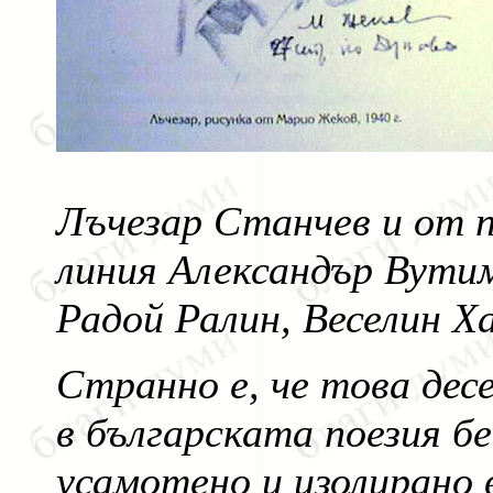
Лъчезар Станчев и от
линия Александър Вутим
Радой Ралин, Веселин Ха
Странно е, че това дес
в българската поезия б
усамотено и изолирано 